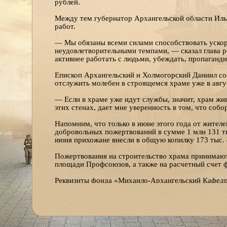
рублей.
Между тем губернатор Архангельской области Иль
работ.
— Мы обязаны всеми силами способствовать ускор
неудовлетворительными темпами, — сказал глава 
активнее работать с людьми, убеждать, пропаганди
Епископ Архангельский и Холмогорский Даниил со
отслужить молебен в строящемся храме уже в авгус
— Если в храме уже идут службы, значит, храм жи
этих стенах, дает мне уверенность в том, что собо
Напомним, что только в июне этого года от жителе
добровольных пожертвований в сумме 1 млн 131 тыс
июня прихожане внесли в общую копилку 173 тыс. 
Пожертвования на строительство храма принимают
площади Профсоюзов, а также на расчетный счет 
Реквизиты фонда «Михаило-Архангельский Кафедр
Филиал СЗРУ ОАО «МИнБ» г. Архангельск
ИНН 2901134885
КПП 290134001
БИК 041117748