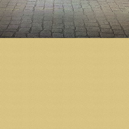
К/С 30101810500000000748
Р/С 40703810300320000587
Адрес: 163002, Архангельск, ул.Ильинская, 5.
Тел.: 8 (931) 413-30-80,
Тел./факс: 8 (8182) 68-07-73
Пресс-служба Губернатора и Правительства Архан
Возврат к списку