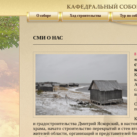
О соборе
Ход строительства
Тур по со
СМИ О НАС
8
«
с
к
К
к
А
с
в
О
п
К
и градостроительства Дмитрий Яскорский, в насто
храма, начато строительство перекрытий и стен вт
жителей области, организаций и представителей б