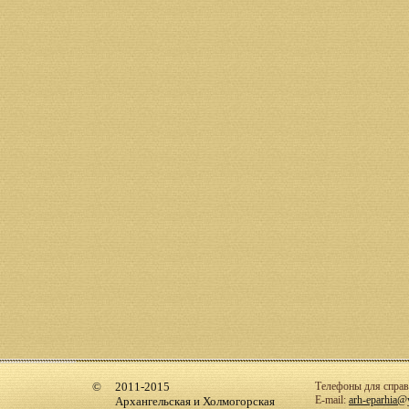
2011-2015
Телефоны для справо
E-mail:
arh-eparhia@
Архангельская и Холмогорская