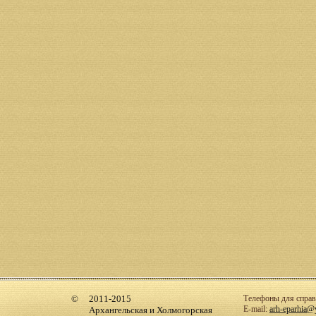
2011-2015
Телефоны для справо
E-mail:
arh-eparhia@
Архангельская и Холмогорская