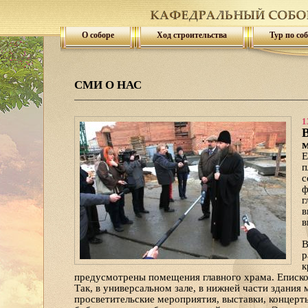
О соборе
Ход строительства
Тур по со
СМИ О НАС
1
В
м
Е
п
с
ф
г
в
в
В
р
к
предусмотрены помещения главного храма. Еписко
Так, в универсальном зале, в нижней части здания
просветительские мероприятия, выставки, концерты