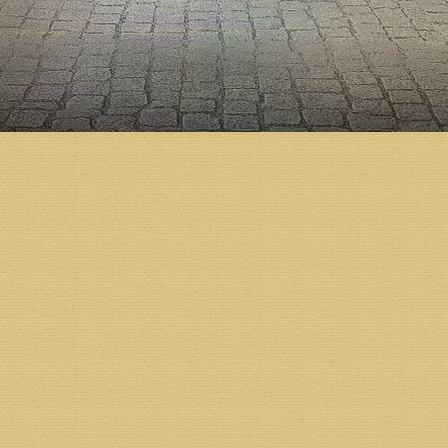
помещениях собора будут действовать воскресная 
проведения культурно-просветительских меропри
многое другое.