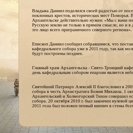
Владыка Даниил поделился своей радостью от пос
поклонных крестов, исторических мест Поморья. В
Архангельске действительно нужен: «Мы с вами по
Русскую землю не только в прямом смысле, но и в д
это лицо всего приграничного северного региона».
Епископ Даниил сообщил собравшимся, что постав
кафедрального собора уже в 2011 году, так как мол
будут построены позднее.
Главный храм Архангельска - Свято-Троицкий кафе
день кафедральным собором епархии является неб
Святейший Патриарх Алексий II благословил в 200
собора в честь Архистратига Божия Михаила. 1 окт
Архангельский и Холмогорский Тихон совершил ос
собора. 20 октября 2010 г. был закончен нулевой ц
2011 года был положен первый кирпич в стены буд
стен. Завершена корректировка эскизного архитект
тысяч прихожан.
Новый кафедральный собор станет центром духовн