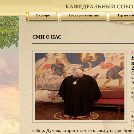
О соборе
Ход строительства
Тур по со
СМИ О НАС
3
Б
к
2
О
к
А
п
е
о
«
в
н
н
собор. Думаю, второго такого шанса у нас не буде