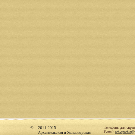
2011-2015
Телефоны для справо
E-mail:
arh-eparhia@
Архангельская и Холмогорская