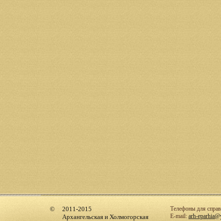
2011-2015
Телефоны для справо
E-mail:
arh-eparhia@
Архангельская и Холмогорская