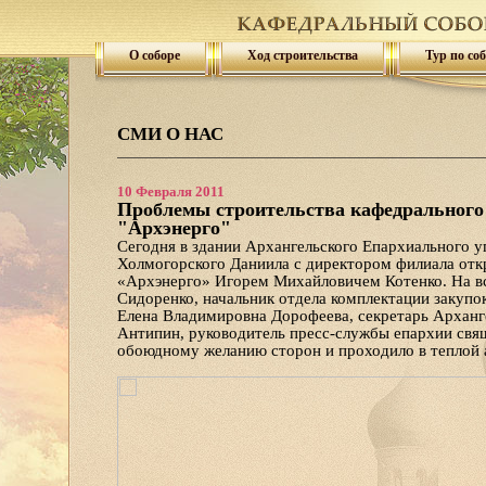
О соборе
Ход строительства
Тур по со
СМИ О НАС
10 Февраля 2011
Проблемы строительства кафедрального 
"Архэнерго"
Сегодня в здании Архангельского Епархиального у
Холмогорского Даниила с директором филиала от
«Архэнерго» Игорем Михайловичем Котенко. На в
Сидоренко, начальник отдела комплектации закупо
Елена Владимировна Дорофеева, секретарь Арханг
Антипин, руководитель пресс-службы епархии св
обоюдному желанию сторон и проходило в теплой 