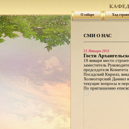
О соборе
Ход строи
СМИ О НАС
21 Января 2011
Гости Архангельск
19 января место строит
заместитель Руководит
председателя Комитета
Посадский Кирилл, вик
Холмогорский Даниил и
текущие вопросы и пер
По приглашению еписко