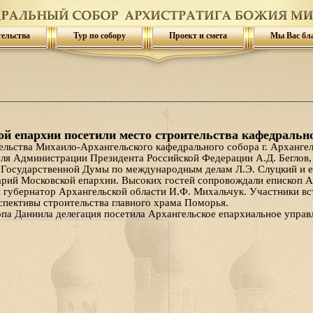
тельства
Тур по собору
Проект и смета
Мы Вас бл
ой епархии посетили место строительства кафедрально
ельства Михаило-Архангельского кафедрального собора г. Архангел
еля Администрации Президента Российской Федерации А.Д. Беглов,
 Государственной Думы по международным делам Л.Э. Слуцкий и е
арий Московской епархии. Высоких гостей сопровождали епископ А
 губернатор Архангельской области И.Ф. Михальчук. Участники вс
спективы строительства главного храма Поморья.
па Даниила делегация посетила Архангельское епархиальное управ