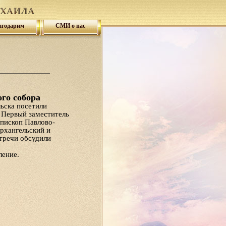
агодарим
СМИ о нас
го собора
ьска посетили
 Первый заместитель
пископ Павлово-
рхангельский и
тречи обсудили
ление.