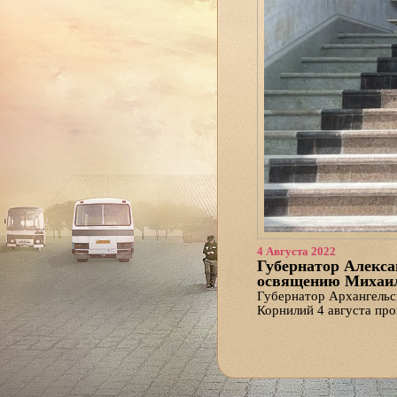
4 Августа 2022
Губернатор Алекса
освящению Михаил
Губернатор Архангельс
Корнилий 4 августа пр
Встречу посвятили рас
Архангельской епархии.
текущем положении дел
Александр Витальевич 