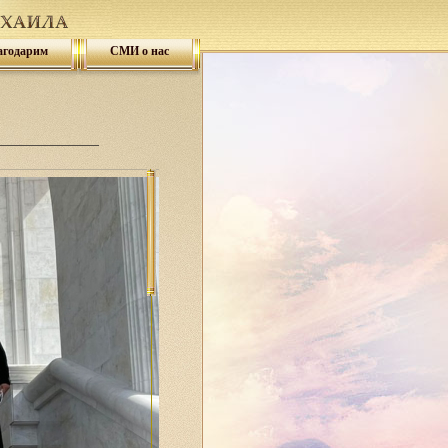
агодарим
СМИ о нас