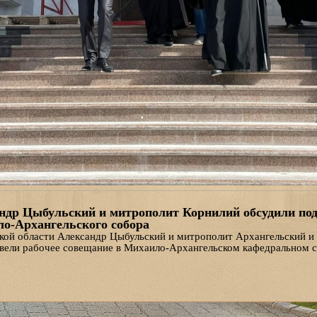
ндр Цыбульский и митрополит Корнилий обсудили под
о-Архангельского собора
кой области Александр Цыбульский и митрополит Архангельский и
овели рабочее совещание в Михаило-Архангельском кафедральном с
смотрению вопросов, связанных с завершением строительства главн
 Архитектор собора Дмитрий Яскорский рассказал главе региона и
.
и митрополит Корнилий проинспектировали выполнение ранее утв