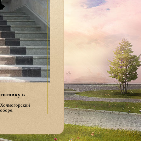
готовку к
 Холмогорский
оборе.
ого храма
 архипастырю о
ержденных планов