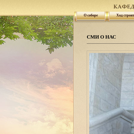
О соборе
Ход строи
СМИ О НАС