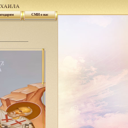
агодарим
СМИ о нас