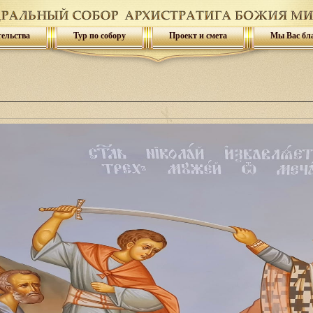
тельства
Тур по собору
Проект и смета
Мы Вас бл