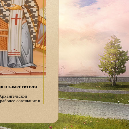
ого заместителя
Архангельской
 рабочее совещание в
рхиального
трудники подрядных