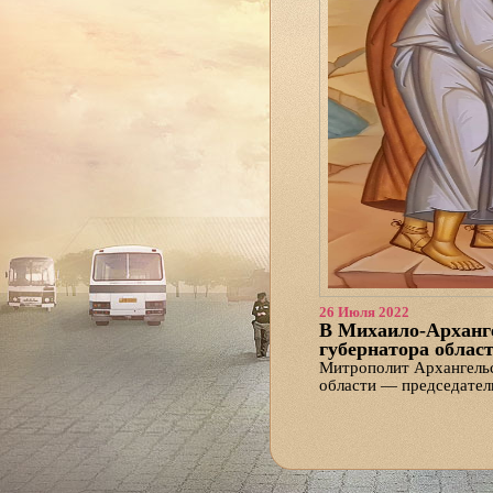
26 Июля 2022
В Михаило-Арханге
губернатора облас
Митрополит Архангельс
области — председател
Михаило-Архангельском
Во встрече принял учас
управления протоиерей
организаций.