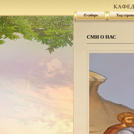
О соборе
Ход строи
СМИ О НАС