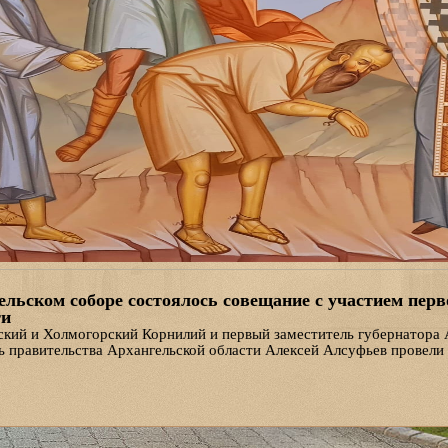
льском соборе состоялось совещание с участием перв
ти
кий и Холмогорский Корнилий и первый заместитель губернатора 
ь правительства Архангельской области Алексей Алсуфьев провели
 кафедральном соборе областной столицы.
тие главный архитектор собора Дмитрий Яскорский, секретарь епа
 Валерий Суворов и другие представители духовенства, а также со