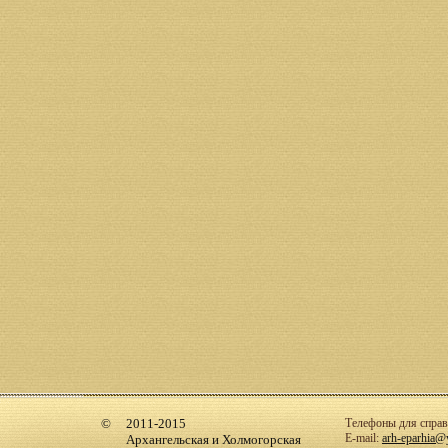
2011-2015
Телефоны для справо
E-mail:
arh-eparhia@
Архангельская и Холмогорская