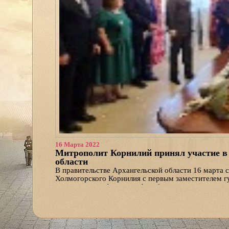
16 Марта 2022
Митрополит Корнилий принял участие в 
области
В правительстве Архангельской области 16 марта 
Холмогорского Корнилия с первым заместителем г
правительства Алексеем Алсуфьевым.
Предметом разговора стало завершение строитель
подготовка главного храма области к освящению, 
Патриарх Московский и всея Руси Кирилл.