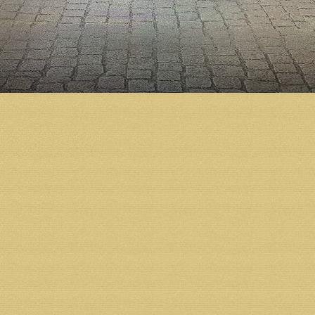
О текущем положении дел в строящемся соборе во
Дмитрий Яскорский.
Также обсуждались вопросы, связанные с планами 
святого князя Александра Невского, в качестве пил
работающие по программе Русской классической шк
Архипастырь и Алексей Владимирович достигли п
интенсификацией работ в предстоящем периоде. Е
конструктивные решения, принимаемые властью ре
В этот же день состоялась встреча митрополита А
заместителем губернатора Архангельской области
правительства региона Ваге Петросяном.
Архипастырь и Ваге Самвелович обозначили конт
Архангельской епархией и различными структурами
Собеседники отметили высокий уровень взаимного
существующим направлениям деятельности.
Вопросы завершения строительства Михаило-Архан
на встрече митрополита Архангельского и Холмог
Архангельской области аппарата полномочного пр
Западном федеральном округе Владимиром Иевле
Владимир Николаевич заверил архипастыря в гото
Архангельской епархии, направленных на улучшени
собеседника за плодотворное участие в развитии д